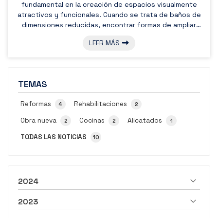
fundamental en la creación de espacios visualmente
atractivos y funcionales. Cuando se trata de baños de
dimensiones reducidas, encontrar formas de ampliar
visualmente el espacio se vuelve primordial. En este
LEER MÁS
sentido, una de las decisiones más simples, pero
inteligentes y efectivas es apostar por el color blanco.
Este tono es conocido por su capacidad para reflejar la
luz, lo que crea una agradable sensación de amplitud y
TEMAS
luminosidad en cu...
Reformas
Rehabilitaciones
4
2
Obra nueva
Cocinas
Alicatados
2
2
1
TODAS LAS NOTICIAS
10
2024
2023