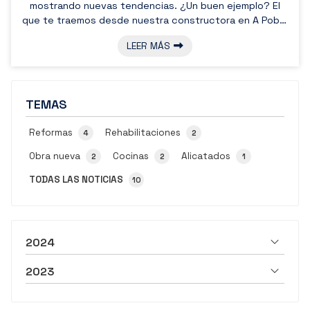
mostrando nuevas tendencias. ¿Un buen ejemplo? El
que te traemos desde nuestra constructora en A Pobra
do Caramiñal, Boiro y Ribeira: los revestimientos.
LEER MÁS
Hablamos de un elemento que podemos calificar como
la ropa de un edificio: no solo lo protegen, sino que
también lo embellecen y le dan personalidad. ¿Alguna
vez te has preguntado cuáles son las tendencias más
TEMAS
potentes en el terreno de los revestim...
Reformas
Rehabilitaciones
4
2
Obra nueva
Cocinas
Alicatados
2
2
1
TODAS LAS NOTICIAS
10
2024
2023