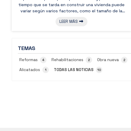
tiempo que se tarda en construir una vivienda puede
variar según varios factores, como el tamaño de la
casa, el tipo de materiales utilizados y la experiencia
LEER MÁS
del constructor. En este artículo, desde
Construcciones Constrios en A Pobra do Caramiñal,
trataremos, paso a paso, todos los factores que
influyen en el tiempo de construcción de una vivienda
TEMAS
y te contaremos cuánto tiempo se tarda en promedi...
Reformas
Rehabilitaciones
Obra nueva
4
2
2
Alicatados
TODAS LAS NOTICIAS
1
10